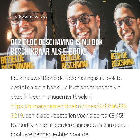
Return to site
Bezielde Beschaving is nu ook 
beschikbaar als e-book!
Leuk nieuws: Bezielde Beschaving is nu ook te 
bestellen als e-book! Je kunt onder andere via 
deze link van managementboek.nl: 
https://m.managementboek.nl/boek/978946338
3219
,
een e-book bestellen voor slechts €8,95!
Natuurlijk zijn er meerdere aanbieders van een e-
book, we hebben echter voor de 